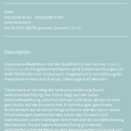
Date :
11.12.2026 12:00 - 14.12.2026 17:00
Emplacement
Dorfli 1370, 8878 Quinten, Suisse (
Carte
)
Description
Vipassana-Meditation mit der buddhistischen Nonne
Ariya B.
Baumann
. Im Programm enthalten sind 3 Übernachtungen im
BNB TREMONDI mit Vollpension (vegetarisch), Vermittlung der
Vipassana-Praxis durch Ariya, 1 Massage à 90 Minuten.
"Vipassana ist ein Weg der Selbstveränderung durch
Selbstbeobachtung. Der Fokus liegt auf der tiefen
Wechselbeziehung zwischen Körper und Geist, die durch eine
geschulte, auf die körperlichen Empfindungen gerichtete
Achtsamkeit auf direktem Wege erfahren werden kann. Diese
Empfindungen bestimmen das Leben des Körpers und
beeinflussen so im ständigen Wechselspiel die Konditionierung
des Geistes. Die auf eigene Beobachtung gründende,
selbsterforschende Reise zu dem gemeinsamen Ursprung von