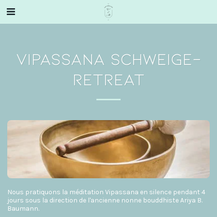
VIPASSANA SCHWEIGE-
RETREAT
Nous pratiquons la méditation Vipassana en silence pendant 4
jours sous la direction de l'ancienne nonne bouddhiste Ariya B.
Baumann.