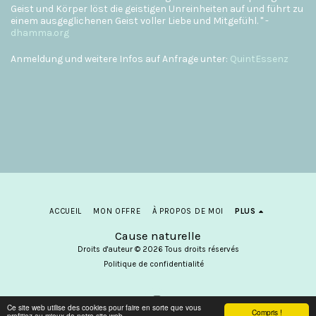
Geist und Körper löst die geistigen Unreinheiten auf und führt zu
einem ausgeglichenen Geist voller Liebe und Mitgefühl. " -
dhamma.org
Anmeldung und weitere Infos auf Anfrage unter:
QuintEssenz
ACCUEIL
MON OFFRE
À PROPOS DE MOI
PLUS
Cause naturelle
Droits d'auteur © 2026 Tous droits réservés
Politique de confidentialité
Ce site web utilise des cookies pour faire en sorte que vous
Compris !
profitiez au mieux de notre site web.