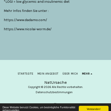
*LOGI = low glycemic and insulinemic diet
Mehr Infos finden Sie unter :
https://www.dadamo.com/
https://www.nicolai-worm.de/
STARTSEITE
MEIN ANGEBOT
ÜBER MICH
MEHR
NatUrsache
Copyright © 2026 Alle Rechte vorbehalten.
Datenschutzbestimmungen
Diese Website benutzt Cookies, um bestmögliche Funktionalität
Verstanden!
sicherzustellen.